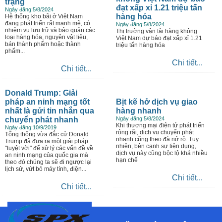
trạng
đạt xấp xỉ 1.21 triệu tấn
Ngày đăng:5/8/2024
hàng hóa
Hệ thống kho bãi ở Việt Nam
đang phát triển rất mạnh mẽ, có
Ngày đăng:5/8/2024
nhiệm vụ lưu trữ và bảo quản các
Thị trường vận tải hàng không
loại hàng hóa, nguyên vật liệu,
Việt Nam dự báo đạt xấp xỉ 1.21
bán thành phẩm hoặc thành
triệu tấn hàng hóa
phẩm...
Chi tiết...
Chi tiết...
Donald Trump: Giải
pháp an ninh mạng tốt
Bịt kẽ hở dịch vụ giao
nhất là gửi tin nhắn qua
hàng nhanh
chuyển phát nhanh
Ngày đăng:5/8/2024
Khi thương mại điện tử phát triển
Ngày đăng:10/9/2019
rộng rãi, dịch vụ chuyển phát
Tổng thống vừa đắc cử Donald
nhanh cũng theo đà nở rộ. Tuy
Trump đã đưa ra một giải pháp
nhiên, bên cạnh sự tiện dụng,
"tuyệt vời" để xử lý các vấn đề về
dịch vụ này cũng bộc lộ khá nhiều
an ninh mạng của quốc gia mà
hạn chế
theo đó chúng ta sẽ đi ngược lại
lịch sử, vứt bỏ máy tính, điện...
Chi tiết...
Chi tiết...