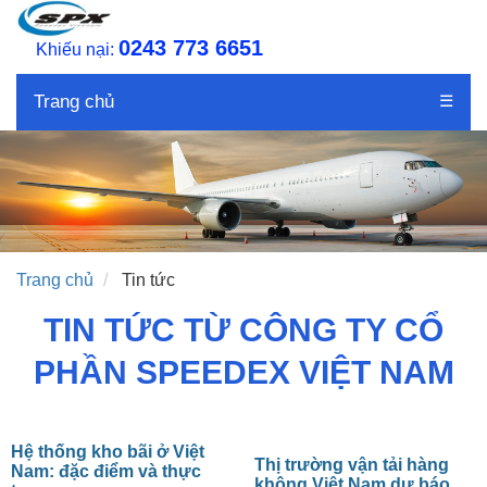
0243 773 6651
Khiếu nại:
Trang chủ
☰
Trang chủ
Tin tức
TIN TỨC TỪ CÔNG TY CỔ
PHẦN SPEEDEX VIỆT NAM
Hệ thống kho bãi ở Việt
Thị trường vận tải hàng
Nam: đặc điểm và thực
không Việt Nam dự báo