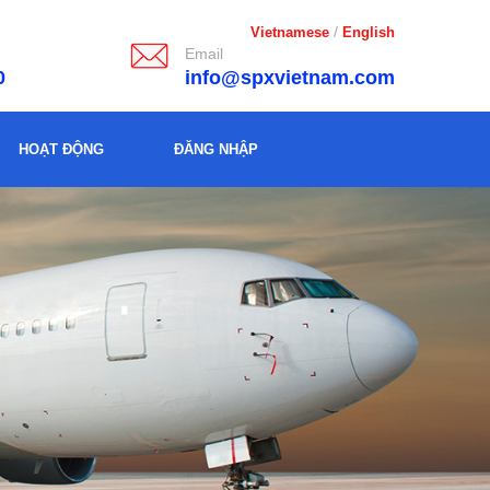
/
Vietnamese
English
Email
 200
info@spxvietnam.com
HOẠT ĐỘNG
ĐĂNG NHẬP