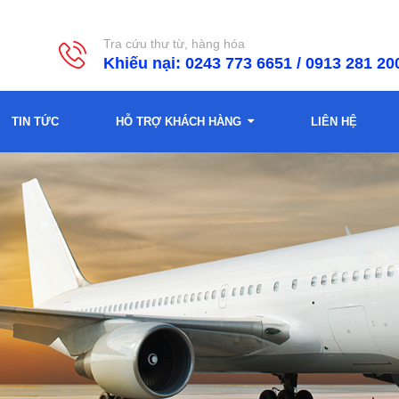
Tra cứu thư từ, hàng hóa
Khiếu nại: 0243 773 6651 / 0913 281
TIN TỨC
HỖ TRỢ KHÁCH HÀNG
LIÊN HỆ