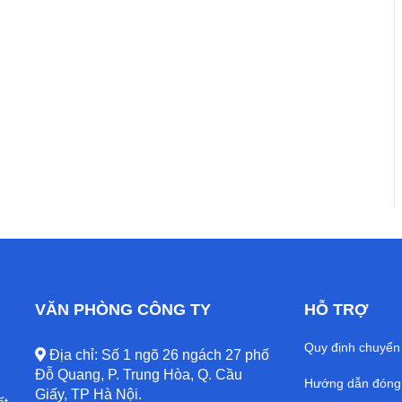
VĂN PHÒNG CÔNG TY
HỖ TRỢ
Quy định chuyển
Địa chỉ: Số 1 ngõ 26 ngách 27 phố
Đỗ Quang, P. Trung Hòa, Q. Cầu
Hướng dẫn đóng 
Giấy, TP Hà Nội.